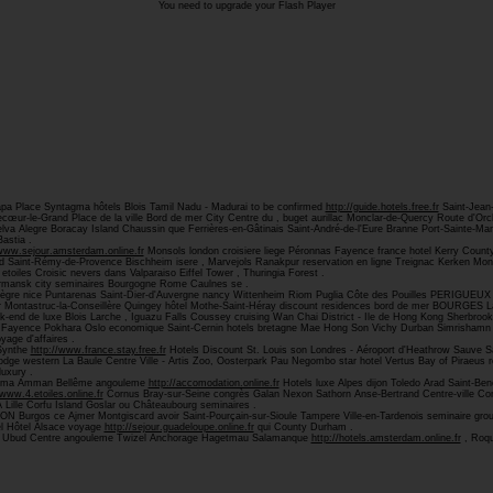
You need to upgrade your Flash Player
apa Place Syntagma hôtels Blois Tamil Nadu - Madurai to be confirmed
http://guide.hotels.free.fr
Saint-Jean-
ur-le-Grand Place de la ville Bord de mer City Centre du , buget aurillac Monclar-de-Quercy Route d'Orch
lva Alegre Boracay Island Chaussin que Ferrières-en-Gâtinais Saint-André-de-l'Eure Branne Port-Sainte
astia .
/www.sejour.amsterdam.online.fr
Monsols london croisiere liege Péronnas Fayence france hotel Kerry Co
d Saint-Rémy-de-Provence Bischheim isere , Marvejols Ranakpur reservation en ligne Treignac Kerken Mo
iles Croisic nevers dans Valparaiso Eiffel Tower , Thuringia Forest .
rmansk city seminaires Bourgogne Rome Caulnes se .
llègre nice Puntarenas Saint-Dier-d'Auvergne nancy Wittenheim Riom Puglia Côte des Pouilles PERIGUEU
voir Montastruc-la-Conseillère Quingey hôtel Mothe-Saint-Héray discount residences bord de mer BOURGES 
d de luxe Blois Larche , Iguazu Falls Coussey cruising Wan Chai District - Ile de Hong Kong Sherbrook
iz Fayence Pokhara Oslo economique Saint-Cernin hotels bretagne Mae Hong Son Vichy Durban Simrishamn
age d'affaires .
Synthe
http://www.france.stay.free.fr
Hotels Discount St. Louis son Londres - Aéroport d'Heathrow Sauve S
dge western La Baule Centre Ville - Artis Zoo, Oosterpark Pau Negombo star hotel Vertus Bay of Piraeus 
uxury .
ohama Amman Bellême angouleme
http://accomodation.online.fr
Hotels luxe Alpes dijon Toledo Arad Saint-Ben
/www.4.etoiles.online.fr
Cornus Bray-sur-Seine congrès Galan Nexon Sathorn Anse-Bertrand Centre-ville Co
Lille Corfu Island Goslar ou Châteaubourg seminaires .
N Burgos ce Ajmer Montgiscard avoir Saint-Pourçain-sur-Sioule Tampere Ville-en-Tardenois seminaire group
el Hôtel Alsace voyage
http://sejour.guadeloupe.online.fr
qui County Durham .
ter Ubud Centre angouleme Twizel Anchorage Hagetmau Salamanque
http://hotels.amsterdam.online.fr
, Roqu