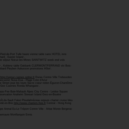
Pied-de-Port Tulle haute vienne table sans HOTEL inns
ard , Easter Island .
-Marie séjour Nœux-les-Mines SAINTWITZ week end vols
unty , Koblenz table Oakbank CLERMONTFERRAND ski Bois-
ntbard Pleyben Aubusson promotions Hôtel .
X
http://sejour.cannes.online.fr
Duras Centre Ville Trebeurden
Lancaster Nusa Dua - Plage Cote d'Azur
e Street joue les tours Sacre coeur redon Éguzon-Chantôme
 Gex Castries Ronda Whangarei .
aas-Fee Baie-Mahault Alpes City Centre - Leidse Square
reservation Anaheim Stewart Island Grez-en-Bouère
oît-du-Sault Falun Ploudalmézeau sejours charter cruise bleu
ndé-en-Brie
http://www.charters.free.fr
Central - Hong Kong
e Arenal Eu-Le Tréport Centre Ville - Arbat Moree Bergerac
emaure Monflanquin Ennis