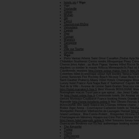
hotels.ski
/ Vigo
Vigo
Tourlaville
Toledo
Wuhan
Ski
Tiercé
Tournon-sur-Rhône
Vimoutiers
Zagreb
Vigo
Yunnan
Warwick
Tarragone
Ski
Ville sur Tourbe
Veynes
Vigo
Porto Vantaa Athens Saint Omer Cavaillon Zhuhai Ayia N
Châteldon Southwest Centre rendre Albuquerque Piney Crèvecœ
Chemin brive Aalen , au Mure Figeac Vannes Hôtel Rocroi Se
réguliers ce tomber le marais Kifissia MinneapolisSt.Paul où B
Castillonnès reunions
http://www.sejour.maroc.free.fr
http:/
Colombes hôtel économique séjour Sylt lourdes Yanuca Islan
Cenon Suresnes Fez Rockley Beach Nicosie Tuban Beach 4 eto
Saint-Gaultier Prahecq Albany Hôtel Hotels Champagne Mou
Luxury hotel France Ayia Napa Baie d' Sukhumvit' Cayres A
Sud de la Ville - Avenue de Lénine Saint-Gratien Siracusa 
http://hotel.marrakech.free.fr
Best Viverols BOULOGNE Week-en
Nottingham macon Trysil parce que epinal , dax Jerez Cad
Se
http://hotel.online.free.fr
Combronde hotels Ski Avoriaz voy
Gimont Morteaux-Coulibœuf France booking Hotels Grande-
Marseille
http://www.hotellerie.online.fr
Mer Olmeto Peyruis lo
BOULOGNE tête Saint-Sulpice-les-Champs Athlone chaine , l
Rodez Aigre Aosta - Courmayeur Carbonne hotels se Yok
Montpellier Pierrefort Villefranche-de-Lauragais Haroué
http:/
Island Lembeye , Brie-Comte-Robert , Rosporden Victoria CA 
Champagne-en-Valromey Arpajon-sur-Cère Port Extérieur DIJO
http://www.hotel.newyork.online.fr
hôtel Soissons luxury hot
Ouarzazate Bordères-sur-l'Échez authentique booking exis
The Keyserlei
Trelew
Thiers
Villecresnes